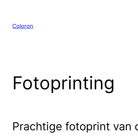
Ga
naar
de
Coloron
inhoud
Fotoprinting
Prachtige fotoprint van