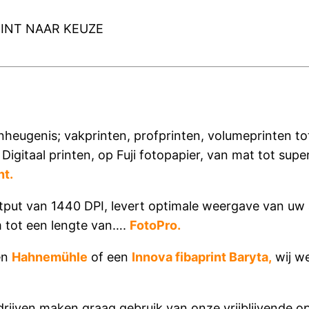
INT NAAR KEUZE
nheugenis; vakprinten, profprinten, volumeprinten to
 Digitaal printen, op Fuji fotopapier, van mat tot s
nt.
output van 1440 DPI, levert optimale weergave van 
 tot een lengte van….
FotoPro.
en
Hahnemühle
of een
Innova fibaprint Baryta,
wij we
drijven maken graag gebruik van onze vrijblijvende o