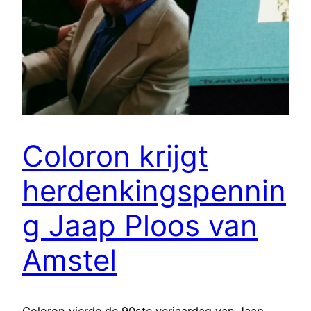
Coloron krijgt
herdenkingspennin
g Jaap Ploos van
Amstel