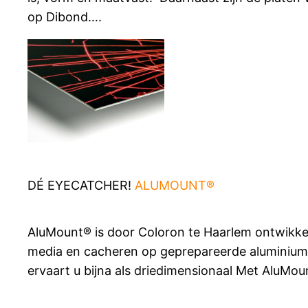
op Dibond….
DÉ EYECATCHER!
ALUMOUNT®
AluMount® is door Coloron te Haarlem ontwikkel
media en cacheren op geprepareerde aluminium e
ervaart u bijna als driedimensionaal Met AluMo