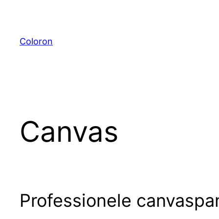
Ga
naar
de
Coloron
inhoud
Canvas
Professionele canvaspan