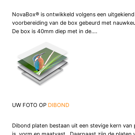
NovaBox® is ontwikkeld volgens een uitgekiend 
voorbereiding van de box gebeurd met nauwkeur
De box is 40mm diep met in de….
UW FOTO OP
DIBOND
Dibond platen bestaan uit een stevige kern van
is, vorm en maatvast. Daarnaast zijn de platen v