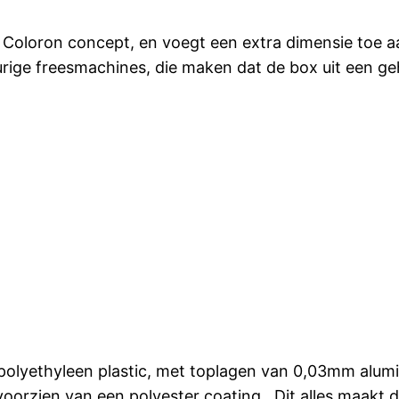
Coloron concept, en voegt een extra dimensie toe aa
ige freesmachines, die maken dat de box uit een ge
 polyethyleen plastic, met toplagen van 0,03mm alum
oorzien van een polyester coating, Dit alles maakt da